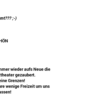
mt??? ;-)
CHÖN
 immer wieder aufs Neue die
theater gezaubert.
keine Grenzen!
re wenige Freizeit um uns
assen!