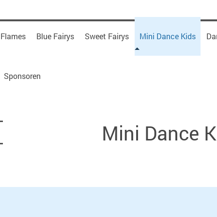
 Flames
Blue Fairys
Sweet Fairys
Mini Dance Kids
Da
Sponsoren
Mini Dance K